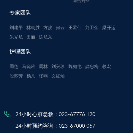
综合外科
专家团队
刘建平
林朝胜
方骏
何云
王孟仙
刘卫金
梁开运
朱光旭
田丽
陈旭东
护理团队
周莲
马晓玲
周林
刘兴琼
魏如艳
龚忠梅
赖宏
段苏芳
杨凡
张燕
文红灿
24小时心脏急救：
023-67776 120
24小时预约咨询：
023-67000 067