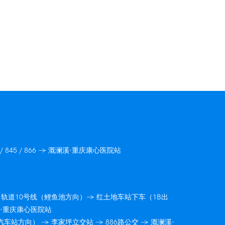
/ 835 / 845 / 866 → 溉澜溪·重庆康心医院站
→ 轨道10号线（鲤鱼池方向）→ 红土地车站下车（1B出
溪·重庆康心医院站
汽车站方向） → 李家坪立交站 → 886路公交 → 溉澜溪·