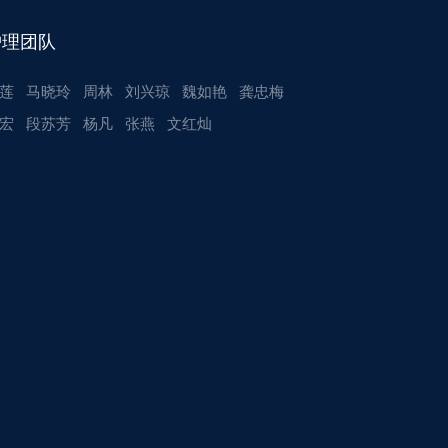
护理团队
莲
马晓玲
周林
刘兴琼
魏如艳
龚忠梅
宏
段苏芳
杨凡
张燕
文红灿