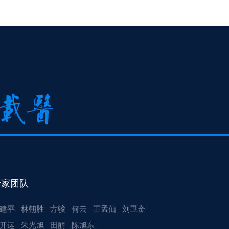
专家团队
建平
林朝胜
方骏
何云
王孟仙
刘卫金
开运
朱光旭
田丽
陈旭东