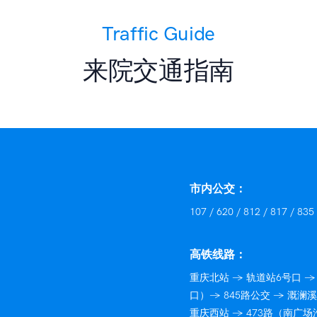
Traffic Guide
来院交通指南
市内公交：
107 / 620 / 812 / 817 
高铁线路：
重庆北站 → 轨道站6号口 
口）→ 845路公交 → 溉澜
重庆西站 → 473路（南广场