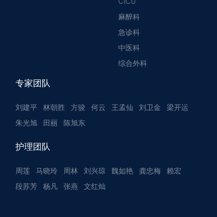
CICU
麻醉科
急诊科
中医科
综合外科
专家团队
刘建平
林朝胜
方骏
何云
王孟仙
刘卫金
梁开运
朱光旭
田丽
陈旭东
护理团队
周莲
马晓玲
周林
刘兴琼
魏如艳
龚忠梅
赖宏
段苏芳
杨凡
张燕
文红灿