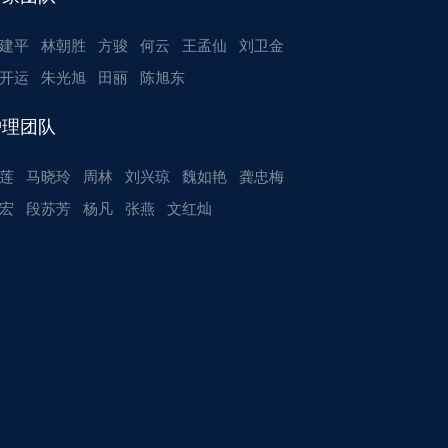
建平
林朝胜
方骏
何云
王孟仙
刘卫金
开运
朱光旭
田丽
陈旭东
护理团队
莲
马晓玲
周林
刘兴琼
魏如艳
龚忠梅
宏
段苏芳
杨凡
张燕
文红灿